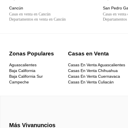
Cancún
San Pedro Ga
Casas en venta en Cancún
Casas en venta
Departamentos en venta en Cancún
Departamentos 
Zonas Populares
Casas en Venta
Aguascalientes
Casas En Venta Aguascalientes
Baja California
Casas En Venta Chihuahua
Baja California Sur
Casas En Venta Cuernavaca
Campeche
Casas En Venta Culiacán
Chiapas
Casas En Venta CDMX
Chihuahua
Casas En Venta Guadalajara
Ciudad de México DF
Casas En Venta Mérida
Coahuila
Casas En Venta Monterrey
Colima
Casas En Venta Morelia
Durango
Casas En Venta Puebla
Estado de México
Casas En Venta Querétaro
Más Vivanuncios
Guanajuato
Casas En Venta Tijuana