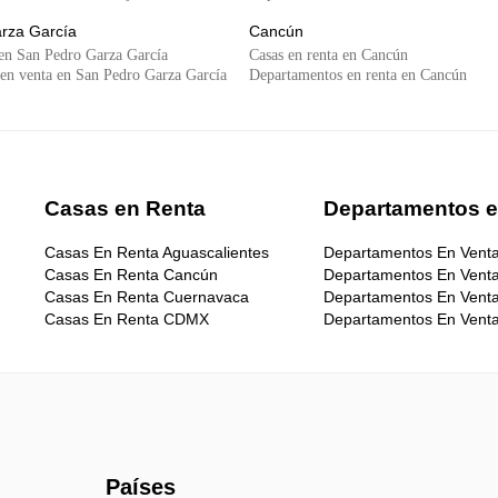
rza García
Cancún
 en San Pedro Garza García
Casas en renta en Cancún
en venta en San Pedro Garza García
Departamentos en renta en Cancún
Casas en Renta
Departamentos e
Casas En Renta Aguascalientes
Departamentos En Venta
Casas En Renta Cancún
Departamentos En Vent
Casas En Renta Cuernavaca
Departamentos En Ven
Casas En Renta CDMX
Departamentos En Venta
Casas En Renta Guadalajara
Departamentos En Venta
Casas En Renta Mazatlán
Departamentos En Venta
Casas En Renta Mérida
Departamentos En Venta 
Casas En Renta Monterrey
Departamentos En Venta
Casas En Renta Morelia
Departamentos En Venta
Casas En Renta Puebla
Departamentos En Vent
Casas En Renta Querétaro
Terrenos En Venta CDM
Países
Casas En Renta Saltillo
Terrenos En Venta Méri