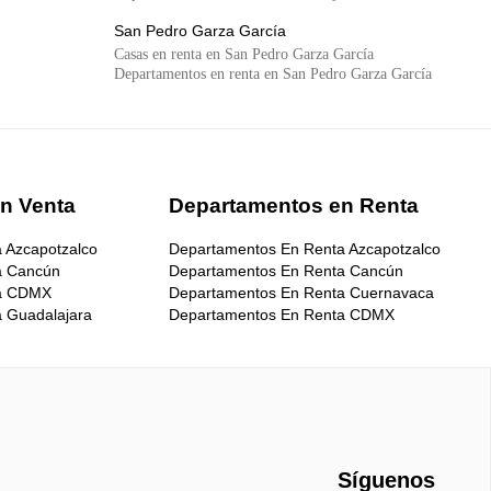
San Pedro Garza García
Casas en renta en San Pedro Garza García
Departamentos en renta en San Pedro Garza García
n Venta
Departamentos en Renta
 Azcapotzalco
Departamentos En Renta Azcapotzalco
a Cancún
Departamentos En Renta Cancún
ta CDMX
Departamentos En Renta Cuernavaca
 Guadalajara
Departamentos En Renta CDMX
 Monterrey
Departamentos En Renta Guadalajara
 Puebla
Departamentos En Renta Leon
Puerto Vallarta
Departamentos En Renta Mérida
 Querétaro
Departamentos En Renta Monterrey
 San Luis Potosí
Departamentos En Renta Nezahualcóyotl
a Zapopan
Departamentos En Renta Puebla
X
Departamentos En Renta Querétaro
Síguenos
da
Departamentos En Renta Tijuana