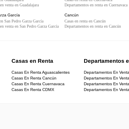
en venta en Guadalajara
Departamentos en renta en Cuernavaca
rza García
Cancún
 en San Pedro Garza García
Casas en renta en Cancún
en venta en San Pedro Garza García
Departamentos en renta en Cancún
Casas en Renta
Departamentos e
Casas En Renta Aguascalientes
Departamentos En Venta
Casas En Renta Cancún
Departamentos En Vent
Casas En Renta Cuernavaca
Departamentos En Ven
Casas En Renta CDMX
Departamentos En Venta
Casas En Renta Guadalajara
Departamentos En Venta
Casas En Renta Mazatlán
Departamentos En Venta
Casas En Renta Mérida
Departamentos En Venta 
Casas En Renta Monterrey
Departamentos En Venta
Casas En Renta Morelia
Departamentos En Venta
Casas En Renta Puebla
Departamentos En Vent