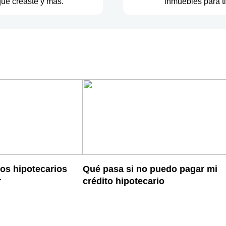
ue creaste y más.
inmuebles para ti
os hipotecarios
Qué pasa si no puedo pagar mi
r
crédito hipotecario