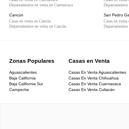
Departamentos en venta en Cuernavaca
Departamentos 
Cancún
San Pedro Ga
Casas en venta en Cancún
Casas en venta
Departamentos en venta en Cancún
Departamentos 
Zonas Populares
Casas en Venta
Aguascalientes
Casas En Venta Aguascalientes
Baja California
Casas En Venta Chihuahua
Baja California Sur
Casas En Venta Cuernavaca
Campeche
Casas En Venta Culiacán
Chiapas
Casas En Venta CDMX
Chihuahua
Casas En Venta Guadalajara
Ciudad de México DF
Casas En Venta Mérida
Coahuila
Casas En Venta Monterrey
Colima
Casas En Venta Morelia
Durango
Casas En Venta Puebla