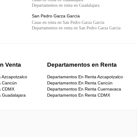
Departamentos en renta en Guadalajara
San Pedro Garza García
Casas en renta en San Pedro Garza García
Departamentos en renta en San Pedro Garza García
n Venta
Departamentos en Renta
 Azcapotzalco
Departamentos En Renta Azcapotzalco
a Cancún
Departamentos En Renta Cancún
ta CDMX
Departamentos En Renta Cuernavaca
 Guadalajara
Departamentos En Renta CDMX
 Monterrey
Departamentos En Renta Guadalajara
 Puebla
Departamentos En Renta Leon
Puerto Vallarta
Departamentos En Renta Mérida
 Querétaro
Departamentos En Renta Monterrey
 San Luis Potosí
Departamentos En Renta Nezahualcóyotl
a Zapopan
Departamentos En Renta Puebla